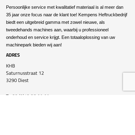
Persoonlijke service met kwalitatief materiaal is al meer dan 
35 jaar onze focus naar de klant toe! Kempens Heftruckbedrijf 
biedt een uitgebreid gamma met zowel nieuwe, als 
tweedehands machines aan, waarbij u professioneel 
onderhoud en service krijgt. Een totaaloplossing van uw 
machinepark bieden wij aan!
ADRES
KHB
Saturnusstraat 12
3290 Diest
T +32 (0)13 35 09 09
info@khb.be
OPLOSSINGEN OP MAAT
Kopen