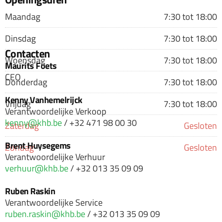
Maandag
7:30 tot 18:00
Dinsdag
7:30 tot 18:00
Contacten
Woensdag
7:30 tot 18:00
Maurits Foets
CEO
Donderdag
7:30 tot 18:00
Kenny Vanhemelrijck
Vrijdag
7:30 tot 18:00
Verantwoordelijke Verkoop
kenny@khb.be
/ +32 471 98 00 30
Zaterdag
Gesloten
Brent Huysegems
Zondag
Gesloten
Verantwoordelijke Verhuur
verhuur@khb.be
/ +32 013 35 09 09
Ruben Raskin
Verantwoordelijke Service
ruben.raskin@khb.be
/ +32 013 35 09 09