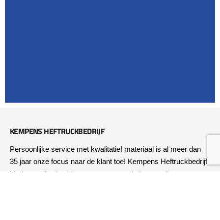
KEMPENS HEFTRUCKBEDRIJF
Persoonlijke service met kwalitatief materiaal is al meer dan 
35 jaar onze focus naar de klant toe! Kempens Heftruckbedrijf 
biedt een uitgebreid gamma met zowel nieuwe, als 
tweedehands machines aan, waarbij u professioneel 
onderhoud en service krijgt. Een totaaloplossing van uw 
machinepark bieden wij aan!