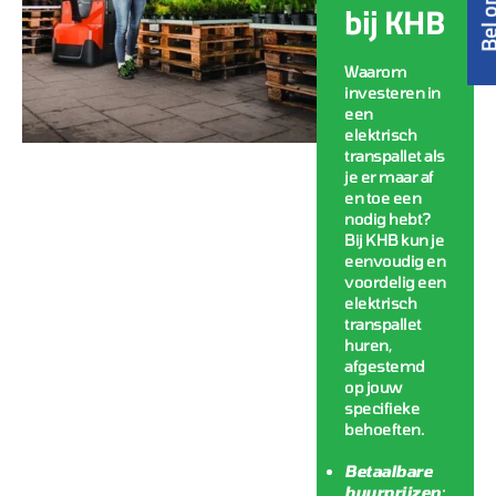
bij KHB
Waarom
investeren in
een
elektrisch
transpallet als
je er maar af
en toe een
nodig hebt?
Bij KHB kun je
eenvoudig en
voordelig een
elektrisch
transpallet
huren,
afgestemd
op jouw
specifieke
behoeften.
Betaalbare
huurprijzen
: