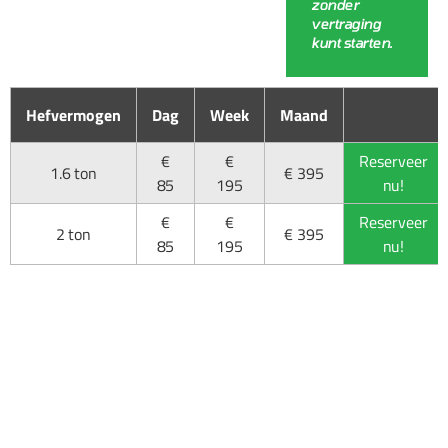
zonder
vertraging
kunt starten.
Hefvermogen
Dag
Week
Maand
€
€
Reserveer
1.6 ton
€ 395
85
195
nu!
€
€
Reserveer
2 ton
€ 395
85
195
nu!