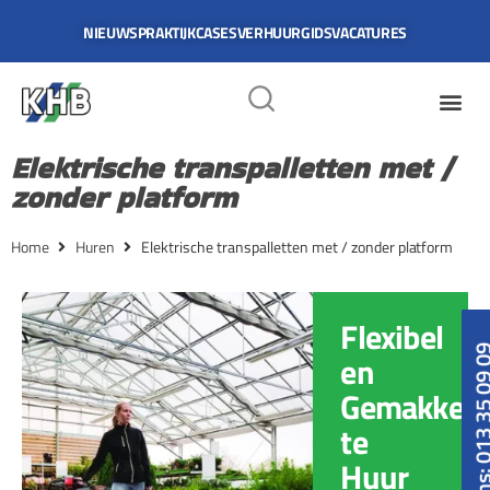
NIEUWS
PRAKTIJKCASES
VERHUURGIDS
VACATURES
Elektrische transpalletten met /
zonder platform
Home
Huren
Elektrische transpalletten met / zonder platform
Flexibel
Bel ons: 013 3
en
Gemakkelij
te
Huur