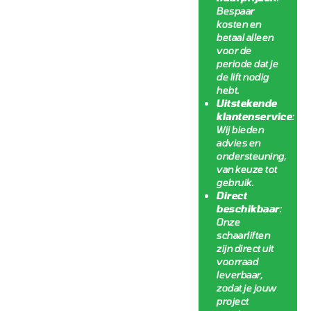
Bespaar
kosten en
betaal alleen
voor de
periode dat je
de lift nodig
hebt.
Uitstekende
klantenservice
:
Wij bieden
advies en
ondersteuning,
van keuze tot
gebruik.
Direct
beschikbaar
:
Onze
schaarliften
zijn direct uit
voorraad
leverbaar,
zodat je jouw
project