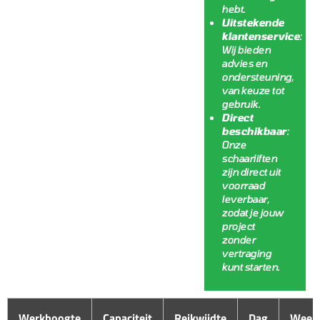
hebt.
Uitstekende
klantenservice
:
Wij bieden
advies en
ondersteuning,
van keuze tot
gebruik.
Direct
beschikbaar
:
Onze
schaarliften
zijn direct uit
voorraad
leverbaar,
zodat je jouw
project
zonder
vertraging
kunt starten.
Werkhoogte
Capaciteit
Reikwijdte
Dag
Week