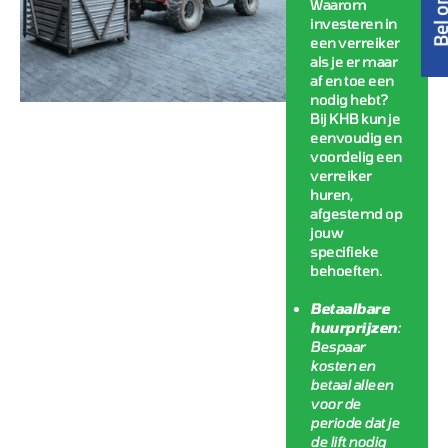
Waarom
investeren in
een verreiker
als je er maar
af en toe een
nodig hebt?
Bij KHB kun je
eenvoudig en
voordelig een
verreiker
huren,
afgestemd op
jouw
specifieke
behoeften.
Betaalbare
huurprijzen
:
Bespaar
kosten en
betaal alleen
voor de
periode dat je
de lift nodig