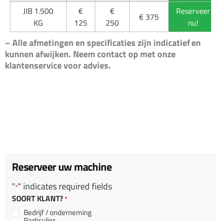
JIB 1.500
€
€
Reserveer
€ 375
KG
125
250
nu!
– Alle afmetingen en specificaties zijn indicatief en
kunnen afwijken. Neem contact op met onze
klantenservice voor advies.
Reserveer uw machine
"
" indicates required fields
*
SOORT KLANT?
*
Bedrijf / onderneming
Particulier