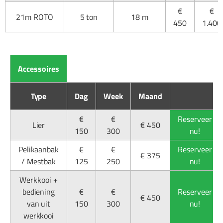
€
€
21m ROTO
5 ton
18 m
450
1.400
Accessoires
Type
Dag
Week
Maand
€
€
Reserveer
Lier
€ 450
150
300
nu!
Pelikaanbak
€
€
Reserveer
€ 375
/ Mestbak
125
250
nu!
Werkkooi +
bediening
€
€
Reserveer
€ 450
van uit
150
300
nu!
werkkooi