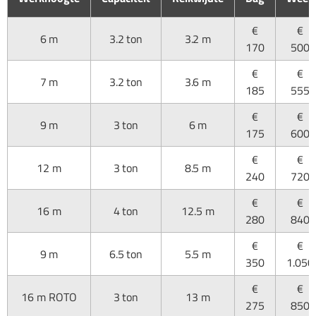
€
€
6 m
3.2 ton
3.2 m
170
500
€
€
7 m
3.2 ton
3.6 m
185
555
€
€
9 m
3 ton
6 m
175
600
€
€
12 m
3 ton
8.5 m
240
720
€
€
16 m
4 ton
12.5 m
280
840
€
€
9 m
6.5 ton
5.5 m
350
1.050
€
€
16 m ROTO
3 ton
13 m
275
850