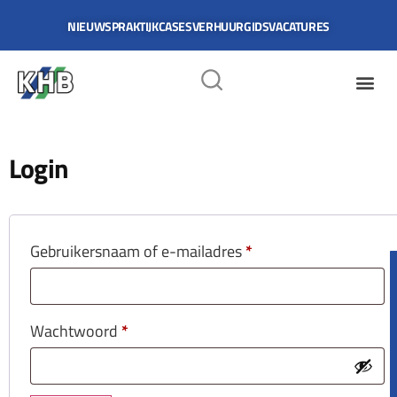
NIEUWS
PRAKTIJKCASES
VERHUURGIDS
VACATURES
My Account
Login
Gebruikersnaam of e-mailadres
*
Be
Wachtwoord
*