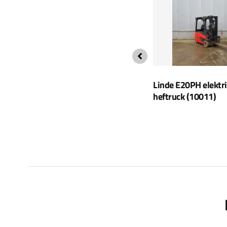
Linde H30D Diesel heftruck
Linde E20PH elektr
(2412)
heftruck (10011)