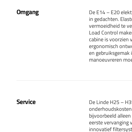
Omgang
De E14 – E20 elekt
in gedachten. Elast
vermoeidheid te ve
Load Control maken 
cabine is voorzien 
ergonomisch ontwor
en gebruiksgemak i
manoeuvreren moei
Service
De Linde H25 – H3
onderhoudskosten e
bijvoorbeeld allee
eerste vervanging v
innovatief filtersy