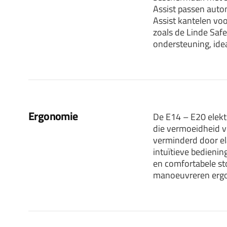
Assist passen autom
Assist kantelen vo
zoals de Linde Safe
ondersteuning, id
Ergonomie
De E14 – E20 elekt
die vermoeidheid v
verminderd door ela
intuïtieve bedienin
en comfortabele st
manoeuvreren ergo