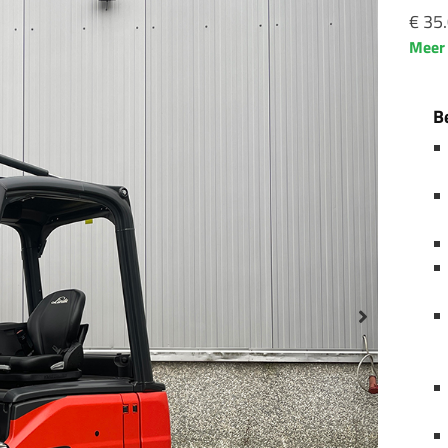
€
35.
Meer 
B