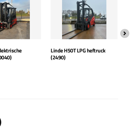
lektrische
Linde H50T LPG heftruck
Lin
0040)
(2490)
(33
)