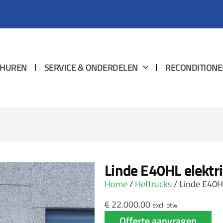
HUREN
SERVICE & ONDERDELEN
RECONDITIONE
Linde E40HL elektr
Home
/
Heftrucks
/ Linde E40HL
€
22.000,00
excl. btw
Offerte aanvragen