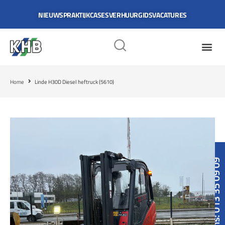
NIEUWS
PRAKTIJKCASES
VERHUURGIDS
VACATURES
Home
Linde H30D Diesel heftruck (5610)
Bel ons: 013 35 09 09