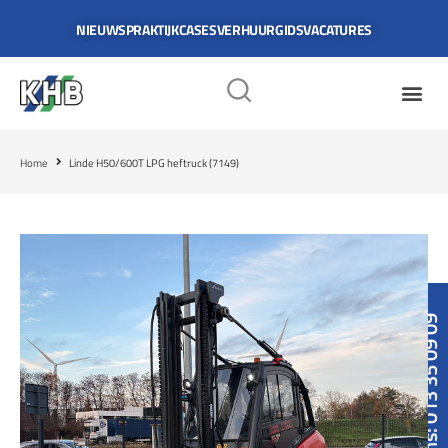
NIEUWS
PRAKTIJKCASES
VERHUURGIDS
VACATURES
Home
Linde H50/600T LPG heftruck (7149)
Bel ons: 013 35 09 09