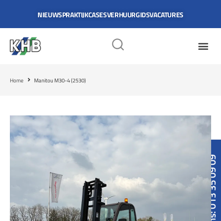
NIEUWS
PRAKTIJKCASES
VERHUURGIDS
VACATURES
Home
Manitou M30-4 (2530)
Bel ons: 013 35 09 09