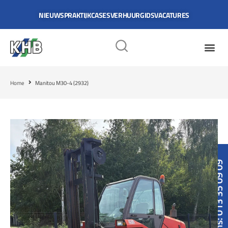
NIEUWS
PRAKTIJKCASES
VERHUURGIDS
VACATURES
Home
Manitou M30-4 (2932)
Bel ons: 013 35 09 09