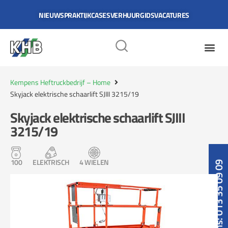
NIEUWS
PRAKTIJKCASES
VERHUURGIDS
VACATURES
Kempens Heftruckbedrijf – Home
Skyjack elektrische schaarlift SJIII 3215/19
Skyjack elektrische schaarlift SJIII
3215/19
100
ELEKTRISCH
4 WIELEN
Bel ons: 013 35 09 09