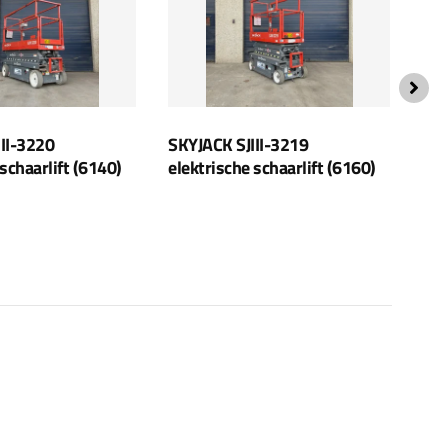
II-3220
SKYJACK SJIII-3219
SKY
 schaarlift (6140)
elektrische schaarlift (6160)
ele