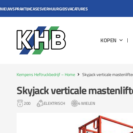
NIEUWS
PRAKTIJKCASES
VERHUURGIDS
VACATURES
KOPEN
Kempens Heftruckbedrijf – Home
Skyjack verticale mastenlift
Skyjack verticale mastenlif
200
ELEKTRISCH
4 WIELEN