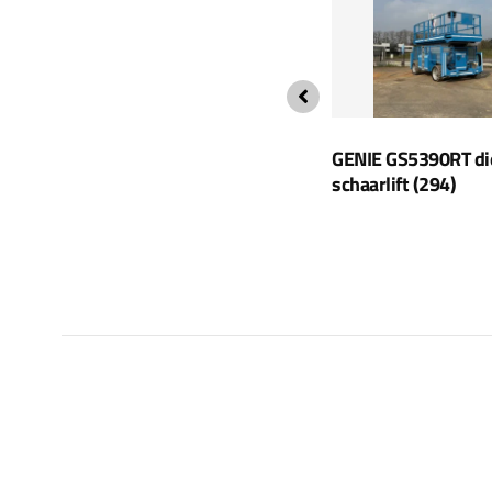
Skyjack schaarliften voor ruw
GENIE GS5390RT di
terrein SJ9241/50-RT
schaarlift (294)