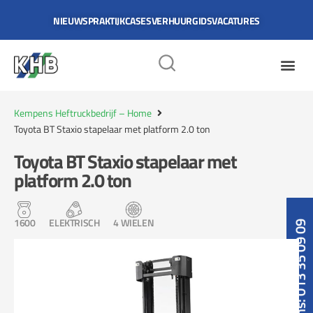
NIEUWS
PRAKTIJKCASES
VERHUURGIDS
VACATURES
Kempens Heftruckbedrijf – Home
Toyota BT Staxio stapelaar met platform 2.0 ton
Toyota BT Staxio stapelaar met
platform 2.0 ton
1600
ELEKTRISCH
4 WIELEN
Bel ons: 013 35 09 09