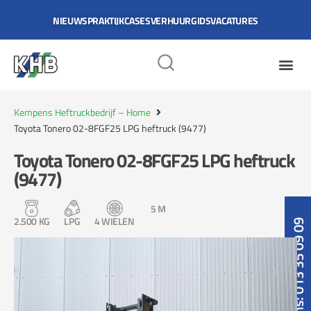
NIEUWS
PRAKTIJKCASES
VERHUURGIDS
VACATURES
Kempens Heftruckbedrijf – Home
Toyota Tonero 02-8FGF25 LPG heftruck (9477)
Toyota Tonero 02-8FGF25 LPG heftruck
(9477)
5 M
2.500 KG
LPG
4 WIELEN
Bel ons: 013 35 09 09