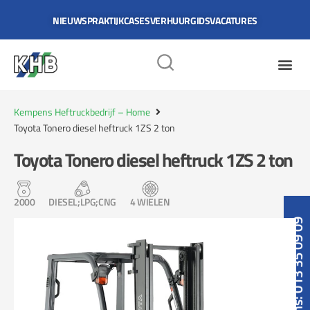
NIEUWS
PRAKTIJKCASES
VERHUURGIDS
VACATURES
Kempens Heftruckbedrijf – Home
Toyota Tonero diesel heftruck 1ZS 2 ton
Toyota Tonero diesel heftruck 1ZS 2 ton
2000
DIESEL;LPG;CNG
4 WIELEN
Bel ons: 013 35 09 09