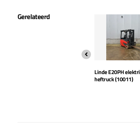
Gerelateerd
Linde H30D Diesel heftruck
Linde E20PH elektr
(2412)
heftruck (10011)