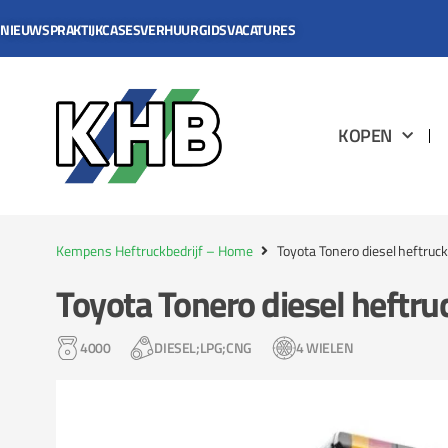
NIEUWS
PRAKTIJKCASES
VERHUURGIDS
VACATURES
KOPEN
Kempens Heftruckbedrijf – Home
Toyota Tonero diesel heftruck
Toyota Tonero diesel heftru
4000
DIESEL;LPG;CNG
4 WIELEN