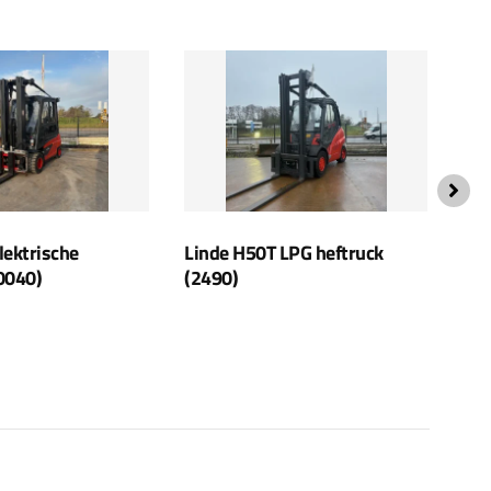
lektrische
Linde H50T LPG heftruck
Lin
0040)
(2490)
(33