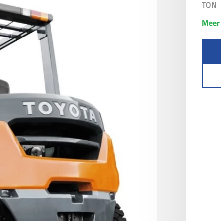
TON
Meer 