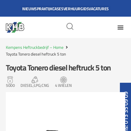
NIEUWS
PRAKTIJKCASES
VERHUURGIDS
VACATURES
Kempens Heftruckbedrijf – Home
Toyota Tonero diesel heftruck 5 ton
Toyota Tonero diesel heftruck 5 ton
5000
DIESEL;LPG;CNG
4 WIELEN
Bel ons: 013 35 09 09