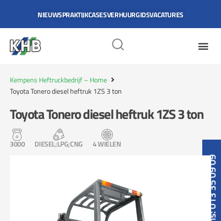
NIEUWS
PRAKTIJKCASES
VERHUURGIDS
VACATURES
Kempens Heftruckbedrijf – Home
Toyota Tonero diesel heftruk 1ZS 3 ton
Toyota Tonero diesel heftruk 1ZS 3 ton
3000
DIESEL;LPG;CNG
4 WIELEN
Bel ons: 013 35 09 09