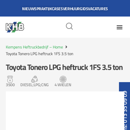
NIEUWS
PRAKTIJKCASES
VERHUURGIDS
VACATURES
Kempens Heftruckbedrijf – Home
Toyota Tonero LPG heftruck 1FS 3.5 ton
Toyota Tonero LPG heftruck 1FS 3.5 ton
3500
DIESEL;LPG;CNG
4 WIELEN
Bel ons: 013 35 09 09