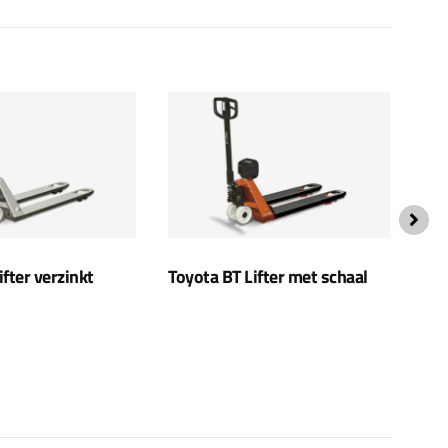
ifter verzinkt
Toyota BT Lifter met schaal
Toy