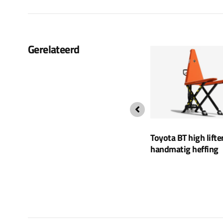
Gerelateerd
Toyota BT pro lifter met
Toyota BT high lifte
el
elektrische aandrijfmotor
handmatig heffing