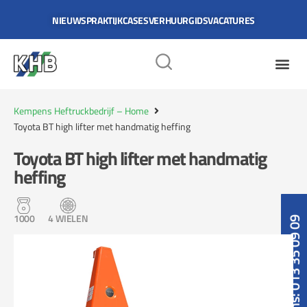
NIEUWS
PRAKTIJKCASES
VERHUURGIDS
VACATURES
Kempens Heftruckbedrijf – Home
Toyota BT high lifter met handmatig heffing
Toyota BT high lifter met handmatig
heffing
1000
4 WIELEN
Bel ons: 013 35 09 09