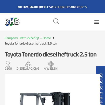
NIEUWS
PRAKTIJKCASES
VERHUURGIDS
VACATURES
Kempens Heftruckbedrijf – Home
Toyota Tonerdo diesel heftruck 2.5 ton
Toyota Tonerdo diesel heftruck 2.5 ton
2500
DIESEL;LPG;CNG
4 WIELEN
Bel ons: 013 35 09 09